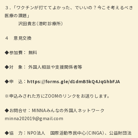
３．「ワクチンが打ててよかった、でいいの？今こそ考えるべき
医療の課題」
沢田貴志（港町診療所）
４ 意見交換
◆参加費： 無料
◆対 象： 外国人相談や支援関係者等
◆申 込：
https://forms.gle/d1dmB5kQ4JqGhbFJA
※申込みされた方にZOOMのリンクをお送りします。
◆お問合せ：MINNAみんなの外国人ネットワーク
minna202019@gmail.com
◆協 力：NPO法人 国際活動市民中心（CINGA）、公益財団法