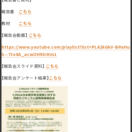
報告書
こちら
教材
こちら
【報告会動画】
こちら
https://www.youtube.com/playlist?list=PL62kGkV-BPaHu
S--7to8A_acwOH9XrKm1
【報告会スライド資料】
こちら
【報告会アンケート結果】
こちら