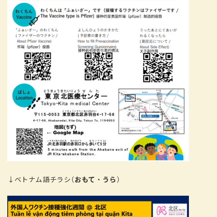
↓ベトナム語チラシ（
おもて
・
うら
）