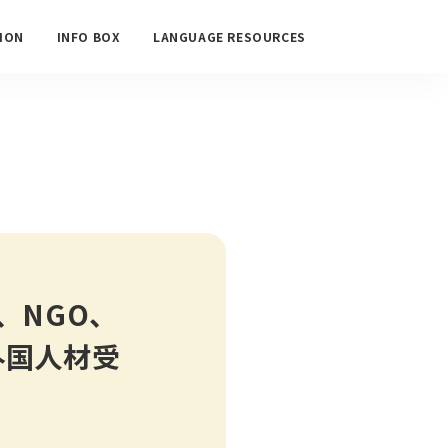
ION
INFO BOX
LANGUAGE RESOURCES
、NGO、
外国人材受