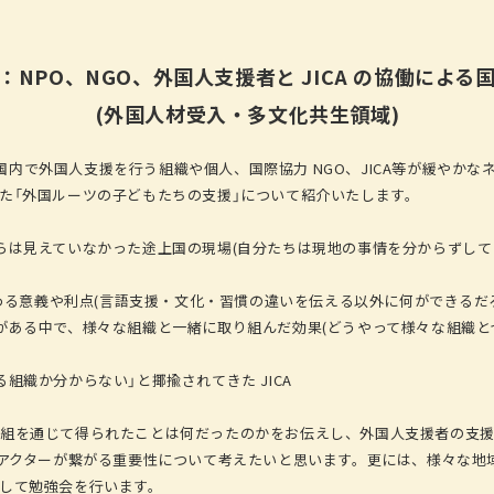
：NPO、NGO、外国人支援者と JICA の協働による
(外国人材受入・多文化共生領域)
ら日本国内で外国人支援を行う組織や個人、国際協力 NGO、JICA等が緩やか
た「外国ルーツの子どもたちの支援」について紹介いたします。
らは見えていなかった途上国の現場(自分たちは現地の事情を分からずし
が関わる意義や利点(言語支援・文化・習慣の違いを伝える以外に何ができるだ
がある中で、様々な組織と一緒に取り組んだ効果(どうやって様々な組織と
組織か分からない」と揶揄されてきた JICA
組を通じて得られたことは何だったのかをお伝えし、外国人支援者の支援
のアクターが繋がる重要性について考えたいと思います。更には、様々な地
して勉強会を行います。