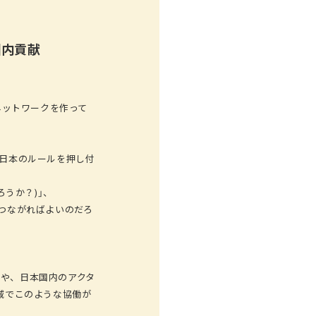
国内貢献
なネットワークを作って
て日本のルールを押し付
ろうか？)」、
つながればよいのだろ
や、日本国内のアクタ
域でこのような協働が