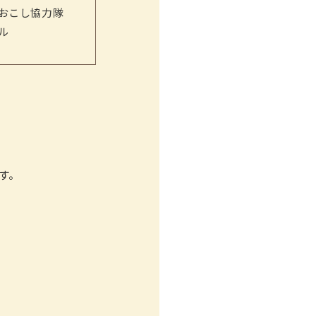
おこし協力隊
ル
す。