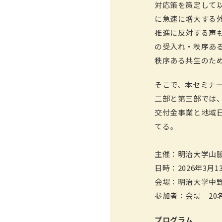
対応策を策定して
に急速に増大する
推進に反対する声も
の受入れ・秩序ある
秩序ある共生のた
そこで、本セミナ
二部と第三部では
交付金事業と地域
てる。
主催：明治大学山脇
日時：2026年3月13日
会場：明治大学中野
参加者：会場 20
プログラム