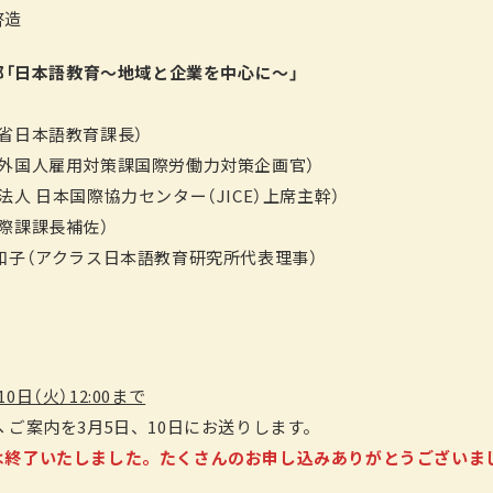
啓造
 第3部「日本語教育～地域と企業を中心に～」
：
省日本語教育課長）
外国人雇用対策課国際労働力対策企画官）
人 日本国際協力センター（JICE）上席主幹）
際課課長補佐）
和子（アクラス日本語教育研究所代表理事）
日（火）12:00まで
 ご案内を3月5日、10日にお送りします。
は終了いたしました。たくさんのお申し込みありがとうございま