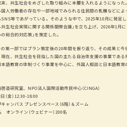
以来、共生社会をめざした取り組みに本腰を入れるようになった
外国人労働者の存在や一部地域でみられる住民間の軋轢などによ
SNS等であがっている。そのような中で、2025年10月に発足
共生社会実現に関する関係閣僚会議」を立ち上げ、2026年1月に
めの総合的対応策」を策定した。
ーの第一部ではプラン策定後の20年間を振り返り、その成果と今
、現在、共生社会を目指した国の主たる自治体支援の事業である
日本語教育の体制づくり事業を中心に、外国人相談と日本語教育
啓造研究室、NPO法人国際活動市民中心（CINGA）
（金）12:30-18:00
キャンパス プレゼンスペース（6階）＆ズーム
名 オンライン（ウェビナー）200名