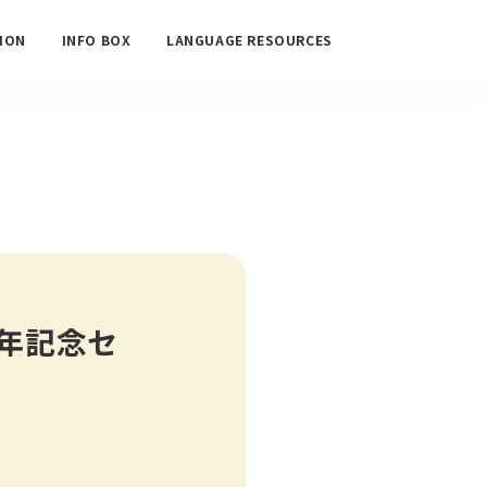
ION
INFO BOX
LANGUAGE RESOURCES
周年記念セ