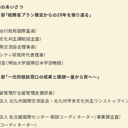
 開会のあいさつ
5 第１部「総務省プラン策定からの20年を振り返る」
：
治行政局国際室長）
文化共生課総括主査）
際交流協会理事長）
シティ研究所代表理事）
造（明治大学国際日本学部教授）
0 第２部「一元的相談窓口の成果と課題～量から質へ～」
：
留管理庁在留管理支援部長）
団法人 北九州国際交流協会・北九州市多文化共生ワンストップイ
法人 名古屋国際センター 相談コーディネーター/事業課主査）
Aコーディネーター）