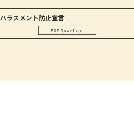
北九州市国際交流協会 相談員向け研修
大阪府国際交流協会 自治体相談事業担当者むけ研修
東京入国管理局主管外国人総合相談支援センター（新
ハラスメント防止宣言
全国民医連研究「コロナ感染症の影響下における在日外国人
宿）及び
の困難と支援のあり方」
外国人総合相談センター（埼玉）業務委託
PDF Download
みんなのSDGS講座「包括的電話相談の視点～外国人と日本
社会の橋渡し～」
2014
東京入国管理局主管外国人総合相談支援センター（新
宿）及び
外国人総合相談センター（埼玉）、赤坂ワンストップセ
ンター業務再受託（〜2017年）
2016
佐賀県における多文化共生施策推進基盤づくり事業（
託事業）（〜2018）
2017
東京都在住外国人支援助成「東京都内における外国人
談機能拡充事業」実施