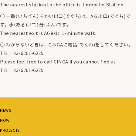
The nearest station to the office is Jimbocho Station.
2023
「生活者としての外国人」のための特定のニーズに対応
○ 一番（いちばん）ちかい出口(でぐち)は、A６出口(でぐち)で
した日本語教育事業
す。歩(ある)いて1分(ふん)です。
The nearest exit is A6 exit. 1-minute walk.
エスニックコミュニティ主導の生活オリエンテーショ
○ わからないときは、CINGAに電話(でんわ)をしてください。
ン実施・モデル形成事業（笹川平和財団助成）
TEL：03-6261-6225
Please feel free to call CINGA if you cannot find us.
2024
JCIE 外国ルーツの若者が働くための相談センター事業
TEL：03-6261-6225
（休眠預金事業）
外国人相談により発掘された見えないニーズに対する
日本語教育事業
NEWS
専門職育成研修事業
NOW
・医療領域のための「やさしい日本語」普及事業
PROJECTS
・日本語教師のための「都立高校での日本語教育のあ