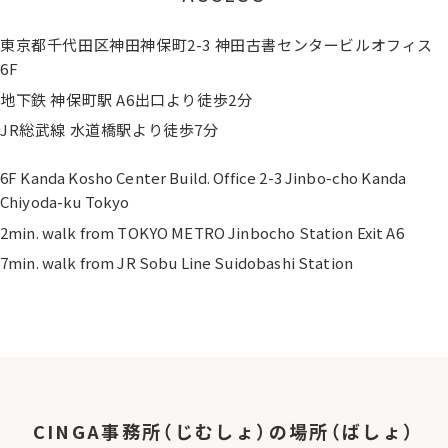
宿）及び
外国人総合相談センター（埼玉）、赤坂ワンストップセ
東京都千代田区神田神保町2-3 神田古書センタービルオフィス
ンター業務（再々受託事業）（~2023年）
6F
地下鉄 神保町駅 A6出口より徒歩2分
富山県外国人相談センター支援事業（受託事業）（~現
JR総武線 水道橋駅より徒歩7分
在）
6F Kanda Kosho Center Build. Office 2-3 Jinbo-cho Kanda
Chiyoda-ku Tokyo
東京都在住外国人支援助成 「東京都における外国人相
2min. walk from TOKYO METRO Jinbocho Station Exit A6
談を通じた多文化共生の基盤づくり及び東京都少数言
語通訳派遣 コーディネート事業」
7min. walk from JR Sobu Line Suidobashi Station
全国の相談事業拡充のためのネットワークづくり（全
100か所ワンストップセンター訪問）事業（自主事業）
2020
東京都外国人新型コロナ生活相談センター（協力事業）
CINGA事務所（じむしょ）の
場所（ばしょ）