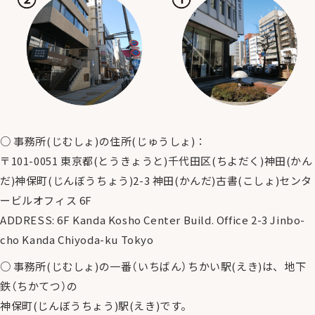
三菱財団×中央共同募金会援助成事業 オンライン専
門家相談会＆相談対応者のための相談室
2022
JP-MIRAIアシスト相談救済センター（~2024年4月)
順天堂大学「医療×やさしい日本語」事業（~2023年）
○ 事務所(じむしょ)の住所(じゅうしょ)：
〒101-0051 東京都(とうきょうと)千代田区(ちよだく)神田(かん
山梨県立大学多文化共生講座（~2024年）
だ)神保町(じんぼうちょう)2-3 神田(かんだ)古書(こしょ)センタ
ービルオフィス 6F
ADDRESS: 6F Kanda Kosho Center Build. Office 2-3 Jinbo-
避難民生活相談センター（Support-R）（中央共同募金
会助成）
cho Kanda Chiyoda-ku Tokyo
○ 事務所(じむしょ)の一番（いちばん）ちかい駅(えき)は、地下
ウクライナ心のよりそい相談（Support-Ukr）（日本財
鉄（ちかてつ）の
団助成）
神保町(じんぼうちょう)駅(えき)です。