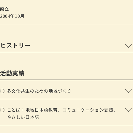
設立
2004年10月
ヒストリー
2004
特定非営利活動法人として設立。事務所を東京都杉並
区に設置
活動実績
2005
外国人のための無料専門家相談会開催（～現在）
多文化共生のための地域づくり
（自治体はじめ行政などの多文化共生にかかわる施策・事業づく
りに参加しています）
留学生のための就職支援講演会（第1回）開催
ことば：地域日本語教育、コミュニケーション支援、
やさしい日本語
佐賀県 佐賀県における多文化共生の基盤づくり事業（2016
（地域日本語教育を通して在住外国人等とのコミュニケーション
年〜2018年）
活動資金の一助にするためにNY サラダ（ 天野喜孝氏・
を図っています）