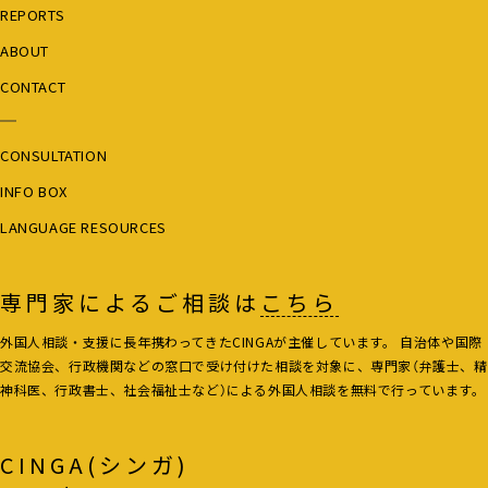
REPORTS
様」研修事業
・東京外国人支援ネットワーク相談員のための事例検
ABOUT
討会事業
CONTACT
自治体支援事業
CONSULTATION
・豊島区子ども食堂との協働による子どもの日本語教
INFO BOX
育を考える会事業
・茨城県常総市を中心とした国際協力NPOとの連携に
LANGUAGE RESOURCES
よる不就学児調査事業
専門家によるご相談は
こちら
外国人相談・支援に長年携わってきたCINGAが主催しています。 自治体や国際
交流協会、行政機関などの窓口で受け付けた相談を対象に、専門家（弁護士、精
神科医、行政書士、社会福祉士など）による外国人相談を無料で行っています。
CINGA(シンガ)