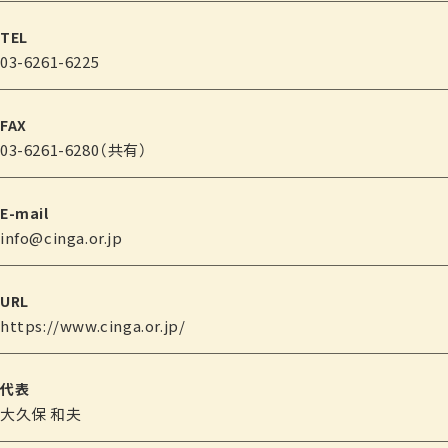
TEL
03-6261-6225
FAX
03-6261-6280（共有）
E-mail
info@cinga.or.jp
URL
https://www.cinga.or.jp/
代表
大久保 和夫