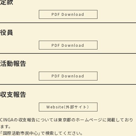
定款
JCIE 外国ルーツの若者が働くための相談センター事業（休眠
協働して実施）
文化庁「生活者としての外国人」のための日本語教育事業地域
を通して」
預金事業）（2024年度～）
順天堂大学（医療現場への「やさしい日本語」導入と普及: 多文
東京外国語大学多言語・多文化教育研究センターが実施した
日本語教育実践プログラム（2022年～2024年）
さぽうと21 「外国人のこまった？！とは」
東京外国語大学多言語・多文化教育研究センターが実施した
PDF Download
化共生都市に求められるコミュニケーション推進事業）
日・印交流年記念フェア（杉並区支援）
「多言語・多文化協働実践研究プログラム」に CINGA は団体
文化庁「生活者としての外国人」のための特定のニーズに対応
国際都市おおた協会 「やさしい日本語と防災」
「多言語・多文化協働実践研究プログラム」に CINGA は団体
その他に大学等の講座へ講師派遣などの協力をしています
として参加し、研究成果を執筆しました。
した日本語教育事業（2024年～）
東京地域福祉フォーラム 「外国人相談の現場から」
役員
として参加し、研究成果を執筆しました。
（早稲田大学、津田塾大学、東京外国語大学、東京都市大
『これだけは知っておきたい！外国人相談の基礎知識』＝松柏
2008
長野県上田市日本語ボランティア・ステップアップ講
山梨県基礎日本語教育教師育成事業（2023年）
地域国際化フォーラム 「東京都内の外国人相談の今」
『シリーズ多言語・多文化協働実践研究10 共生のまちづくり
学、帝京大学、昭和女子大学、
法政大学、中央大学、専修大
社（外国人相談に必須の50 の言葉・知識を選び弁護 士・大学
座（受託事業）（〜2012）
PDF Download
基礎日本語教育支援・相談事業（2023年）
さいたま市国際交流協会 にほんごのへやボランティア向け
に向けた地域日本語教育プログラム―長野県上田市 と 東京
学、明星大学、山梨県立大学
など）
教授など各分野の専門家が解説））
外国人相談により発掘された見えないニーズに対する日本語
研修「外国人の困ったとは」
都足立区の実践から―』
『多文化共生の地域日本語教室を目指して』＝松柏社（地域に
活動報告
教育事業（2024年～）
練馬区 パワーアップカレッジねりま「地域福祉活動の現状
『シリーズ多言語・多文化協働実践研究13 共生社会に向けた
東京都八王子市国際交流ボランティア入門講座（全4回
根ざした日本語教室の方向性を打ち出した研究と実践 のガイ
と課題 ～多文化の人々との共生に向けて～」
／受託事業）
協働の地域づくり―「協働型居場所づくり尺度」の 開発～長
PDF Download
ド）
明治学院大学 「外国人児童生徒教育を支える社会資源とそ
野県上田市における実践と研究』
の活用－学校を基盤とした多職種連携の方途を考える－」
2010
事務所を杉並区から品川区へ移転
収支報告
街のひろば・順天堂大学・三芳町医師会 「地域医療とやさ
しい日本語」
Website（外部サイト）
2012
東京都外国人支援事業助成対象外国人専門家相談会
ＪＣＡ玉川土曜クラス勉強会 「多文化共生の時代、地域日
CINGAの収支報告については東京都のホームページに掲載しており
本語ボランティアにできることは」
ます。
葛飾区社会福祉士会「外国人相談とは」
事務所を品川区から武蔵野市へ移転
「国際活動市民中心」で検索してください。