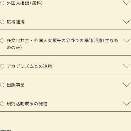
山梨県・長崎県・新潟市・東京都台東区等
作) のポストカードを販売
外国人相談（無料）
東京都 小金井市社会福祉協議会 外国人のための居場所づ
東京都足立区 地域日本語教育ボランティア養成講座（2004
（暮らし、在留資格、子どもの教育、こころの悩み等様々な問
くり講座（2018年度3回連続）
年度〜17年度）
題・課題を専門家が直接相談に応じています）
日本語研究チームが『やってみよう参加型学習—理念
広域連携
神奈川県社会福祉協議会 民生児童委員向け「やさしい日本
長野県上田市 上田市日本語ボランティア養成講座（2006年
実践」（スリーエーネットワーク）より出版
留学生就職支援講演会・相談会（2004年度～07年度）
（自治体はじめ行政と手を組み外国人相談の機能拡充を全国的に
語」研修（2020年）
度～09年度）
外国人のための専門家相談会（東京外国人支援ネットワーク
展開しています）
少数言語通訳者派遣コーディネート事業（2023年～）
多文化共生・外国人支援等の分野での講師派遣（主なも
港区国際交流協会 日本語学習を通じた外国人と日本人の交
として年1回）（2005年度～）
2006
外国人相談会未開催地域での立ち上げ支援スタート（
ののみ）
東京都在住外国人支援事業助成 東京都在住外国人相談機能
流促進事業（2018年度～20年度）
外国人のための専門家相談会（毎月2回）（2012年度～）
川、杉並他）
（広いテーマに応えられる専門家を網羅し、様々な団体の要請に
拡充事業（2017年度）
文化庁 平成30年度日本語教育人材養成・研修カリキュラム
法務省 多文化共生総合相談ワンストップセンター業務
応じて講師、コーディネーター等を派遣しています）
東京都在住外国人支援事業助成 東京都内における少数言語
等開発事業（2018年度～19年度）
アカデミズムとの連携
（2012年度、14～16年度、19年度~2023年度）
通訳者の育成とコーディネート事業（2018年度）
足立区日本語ボランティア支援講座（全8回／受託事
東京都 三鷹市社会福祉協議会 ほのぼのネットワーク会員
和歌山県国際交流協会「多言語支援センター訓練『遠隔通訳の
（各地の大学と連携し多言語・多文化のプロジェクトを協働して
外国人技能実習機構 母国語相談センター業務（2018年度～
業）（〜2017）
佐賀県における多文化共生施策推進基盤づくり事業
向け「やさしい日本語」研修（2018年、2019年）
課題』」
進めています）
19年度、20年9月～）
出版事業
富山県外国人相談のための基盤づくり事業（2019年度~2023
文化庁 日本語教育人材の研修プログラム普及事業 実施
山梨県国際交流協会「新型コロナ感染症下の外国人の現状」
外国人コロナワクチン相談センター（COVIC）（2021年度～22
明治学院大学（心理臨床センターにおけるグローバル化およ
（他団体と連携して実践・研究した成果をまとめています）
年度）
2007
地 札幌市・茨城県（2020年）
青少年自立援助センターYSCグローバルスクール「コロナ感
東京外国語大学多言語・多文化教育研究センター活動
年度）
び内なる国際化に関する探索的研究 特別研究プロジェクト
多言語支援センターかながわ体制整備事業（2020年度）
『図書館員のための「やさしい日本語」』（2023）
研究活動成果の発信
に団体協力（〜2015）
文化庁 日本語教育人材の研修プログラム普及事業 実施
染症における外国人の現状と外国人相談の基礎知識」
避難民生活相談センター（Support-R）（2022年度）
2015年度～ 2018年度）外国人専門家相談会の指導、こころの
山梨県ワンストップ相談センター支援事業（2020年度）
『医療現場の外国人対応 英語だけじゃない「やさしい日本
（他団体と連携して実践・研究した成果をまとめています）
地 千葉県・長崎県（2021年）
国立国際医療研究センター国際医療協力局「SDGsと新型コロ
ウクライナ心のよりそい相談（Support-Ukr）（2022年度）
分野の専門家派遣
東京都江戸川区外国人相談センター支援事業（2024年度）
語」』（2021）
文化庁 日本語教育人材の研修プログラム普及事業 実施
ナ: 『それどころじゃない！』vs『いまだからこそ！』」
海外事例を含む実践協働研究事業（2024年）ヨーロッパ5ヵ国
むさしの国際交流まつり（東京都武蔵野市国際交流協
JP MIRAI相談救済センター(2022年度～2024年)
亜細亜大学（多文化共生事業論受講の学生と専門家相談会を
神奈川県あーすぷらざ相談チーム支援事業（2024年度）
地 山梨県（2022年）
三重県国際交流協会「外国人相談員の専門性形成－事例検討
視察実施（2024年7月）及びシンポジウムの開催（2025年1月）
主催）出展