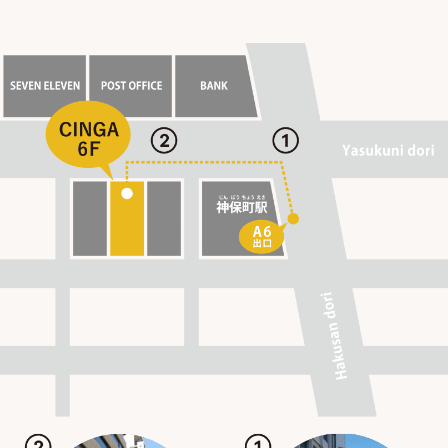
会員拡大キャンペーン
外国人技能実習機構母国語相談（9月～現在）
三菱財団×中央共同募金会外国にルーツがある人々へ
の支援活動応援助成事業 オンライン専門家相談会実
施
2021
コロナ対策事業 いのちを守ることばプロジェクト
社会福祉協議会職員対象 外国人対応基礎知識研修
（10回）
外国人ワクチン相談センター