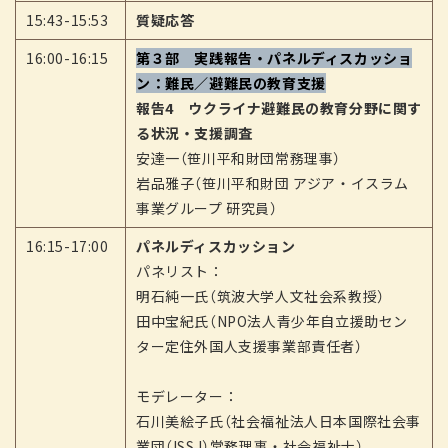
15:43-15:53
質疑応答
16:00-16:15
第３部 実践報告・パネルディスカッショ
ン：難民／避難民の教育支援
報告4 ウクライナ避難民の教育分野に関す
る状況・支援調査
安達一（笹川平和財団常務理事）
岩品雅子（笹川平和財団 アジア・イスラム
事業グループ 研究員）
16:15-17:00
パネルディスカッション
パネリスト：
明石純一氏（筑波大学人文社会系教授）
田中宝紀氏（NPO法人青少年自立援助セン
ター定住外国人支援事業部責任者）
モデレーター：
石川美絵子氏（社会福祉法人日本国際社会事
業団（ISSJ）常務理事・社会福祉士）