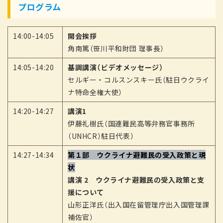
プログラム
14:00-14:05
開会挨拶
角南篤（笹川平和財団 理事長）
14:05-14:20
基調講演（ビデオメッセージ）
セルギー・コルスンスキー氏（駐日ウクライ
ナ特命全権大使）
14:20-14:27
講演1
伊藤礼樹氏（国連難民高等弁務官事務所
（UNHCR）駐日代表）
14:27-14:34
第１部 ウクライナ避難民の受入政策と現
状
講演 2 ウクライナ避難民の受入政策と支
援について
山形正洋氏（出入国在留管理庁出入国管理課
補佐官）