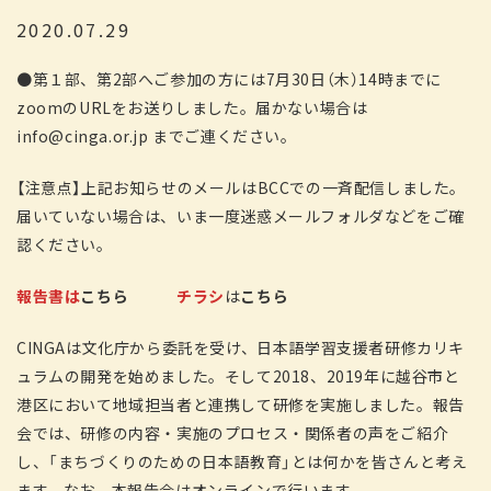
2020.07.29
●第１部、第2部へご参加の方には7月30日（木）14時までに
zoomのURLをお送りしました。届かない場合は
info@cinga.or.jp までご連ください。
【注意点】上記お知らせのメールはBCCでの一斉配信しました。
届いていない場合は、いま一度迷惑メールフォルダなどをご確
認ください。
報告書は
こちら
チラシ
は
こちら
CINGAは文化庁から委託を受け、日本語学習支援者研修カリキ
ュラムの開発を始めました。そして2018、2019年に越谷市と
港区において地域担当者と連携して研修を実施しました。報告
会では、研修の内容・実施のプロセス・関係者の声をご紹介
し、「まちづくりのための日本語教育」とは何かを皆さんと考え
ます。なお、本報告会はオンラインで行います。