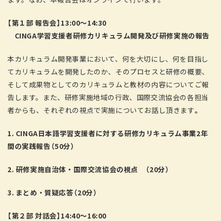
【
第１部
報告会
】
13:00
～
14:30
CINGA
学習支援者研修
カリキュラム開発
及び研修実施の
報告
本カリキュラム開発事業において、何を大切にし、何を目指し
てカリキュラムを開発したのか、そのプロセスと研修の概要、
そして成果物としてのカリキュラムと教材の内容についてご報
告します。また、研修実施地域の行政、国際交流協会の各担当
者からも、それぞれの視点で実施についてお話し頂きます
。
1
.
CINGA
日本語学習支援者に対する研修カリキュラム事業
2
年
間の実践
報告（
5
0
分
）
2
.
研修実施自治体・国際交流協会の視点 （
20
分）
3
.
まとめ
・
質疑
応答
（
20
分）
【
第２部
対話会
】
14:40
〜
16:00