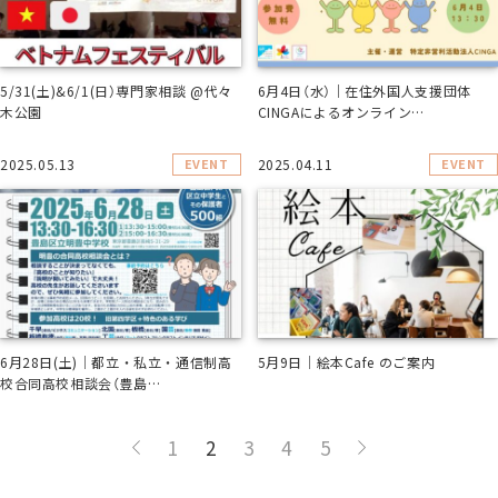
5/31(土)&6/1(日）専門家相談 @代々
6月4日（水）｜在住外国人支援団体
木公園
CINGAによるオンライン…
EVENT
EVENT
2025.05.13
2025.04.11
6月28日(土)｜都立・私立・通信制高
5月9日｜絵本Cafe のご案内
校合同高校相談会（豊島…
1
2
3
4
5