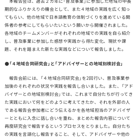
本報告会は、過去２カ年に「普及事業」に参加した地域の中長
期的なふりかえりの機会として、また４地域の実践を広く知っ
てもらい、他の地域で日本語教育の体制づくりを進めている関
係者の参考にしてもらいたいという願いから開催されました。
各地域のチームメンバーがそれぞれの地域での実践を自ら紹介
し、普及事業に参加した感想や実践から得た変化、現状や課
題、それを踏まえた新たな実践などについて報告しました。
●「４地域合同研究会」と「アドバイザーとの地域別検討会」
報告会前には、「４地域合同研究会」を2回行い、普及事業参
加後のそれぞれの状況や実践を報告し合いました。また、「アド
バイザーとの地域別検討会」では、これまで自分たちが行ってき
た実践において何をどのように考えてきたか、それを外部の人
である報告会参加者にどう伝えるかを各地域担当のアドバイザ
ーとともに入念に話し合いを重ね、まとめた報告内容について
再度研究会で報告するというプロセスをとりました。自分たち
の実践を言語化し報告すること、そして、アドバイザーや他の