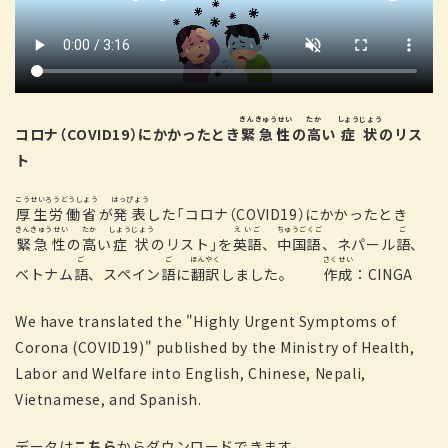
きんきゅうせい
たか
しょうじょう
コロナ（COVID19）にかかったとき
緊急性
の
高
い
症状
のリス
ト
こうせいろうどうしょう
はっぴょう
厚生労働省
が
発表
した「コロナ（COVID19）にかかったとき
きんきゅうせい
たか
しょうじょう
えいご
ちゅうごくご
ご
緊急性
の
高
い
症状
のリスト」を
英語
、
中国語
、ネパール
語
、
ご
ご
ほんやく
さくせい
ベトナム
語
、スペイン
語
に
翻訳
しました。
作成
：CINGA
We have translated the "Highly Urgent Symptoms of
Corona (COVID19)" published by the Ministry of Health,
Labor and Welfare into English, Chinese, Nepali,
Vietnamese, and Spanish.
データは
こちら
からダウンロードできます