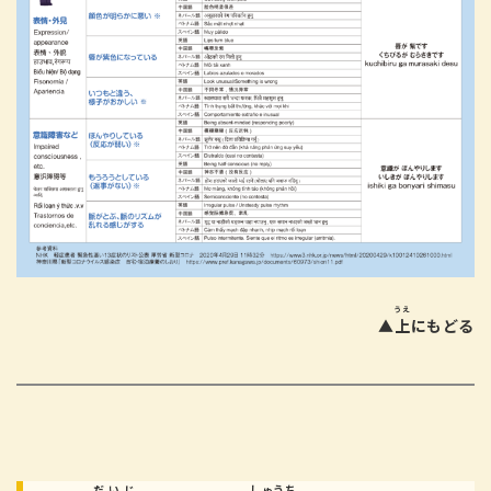
うえ
▲
上
にもどる
だいじ
しゅうち