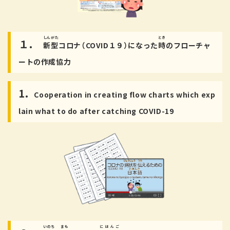
しんがた
とき
１.
新型
コロナ（COVID１９）になった
時
のフローチャ
ートの
作成協力
1.
Cooperation in creating flow charts which exp
lain what to do after catching COVID-19
いのち
まも
にほんご