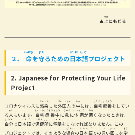
うえ
▲
上
にもどる
いのち
まも
にほんご
２.
命
を
守
るための
日本語
プロジェクト
2. Japanese for Protecting Your Life
Project
かんせん
がいこくじん
なか
じたくりょうよう
コロナウィルスに
感染
した
外国人
の
中
には、
自宅療養
をしてい
ひと
じたくりょうようちゅう
きゅう
たいちょう
わる
る
人
もいます。
自宅療養中
に
急
に
体調
が
悪
くなったときは、
じぶん
にほんご
ほけんじょ
でんわ
自分
で
日本語
で
保健所
に
電話
をしなければなりません。この
ばあい
にほんご
い
まわ
まな
プロジェクト
では、そのような
場合
の
日本語
での
言
い
回
しを
学