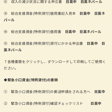
⑧ 収入の減少状況に関する申立書
日英中
日英ネパール
⑨ 総合支援資金(特例貸付)借用書記入見本
日英中
日英ネ
パール
⑩ 総合支援資金(特例貸付)借用書
日英中
日英ネパール
⑪ 総合支援資金(特例貸付)貸付にかかる申出書
日英中
日
英ネパール
↑各種書類をクリックし、ダウンロードして印刷してご使用く
ださい。
◆
緊急小口資金(特例貸付)の書類
① 緊急小口資金(特例貸付)の郵送申請をされる方へ
日英中
② 緊急小口資金(特例貸付)確認チェックリスト
日英中