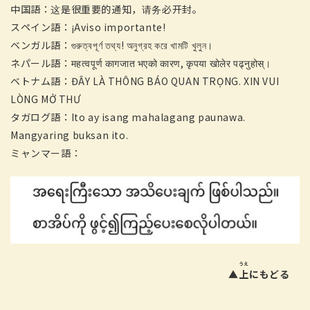
中国語：这是很重要的通知，请务必开封。
スペイン語：¡Aviso importante!
ベンガル語：গুরুত্বপূর্ণ তথ্য! অনুগ্রহ করে খামটি খুলুন।
ネパール語：महत्वपूर्ण कागजात भएको कारण, कृपया खोलेर पढ्नुहोस्।
ベトナム語：ĐÂY LÀ THÔNG BÁO QUAN TRỌNG. XIN VUI
LÒNG MỞ THƯ
タガログ語：Ito ay isang mahalagang paunawa.
Mangyaring buksan ito.
ミャンマー語：
うえ
▲
上
にもどる