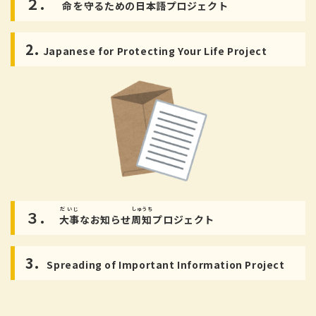
２.
命
を
守
るための
日本語
プロジェクト
2.
Japanese for Protecting Your Life Project
だいじ
しゅうち
３.
大事
なお
知
らせ
周知
プロジェクト
3.
Spreading of Important Information Project