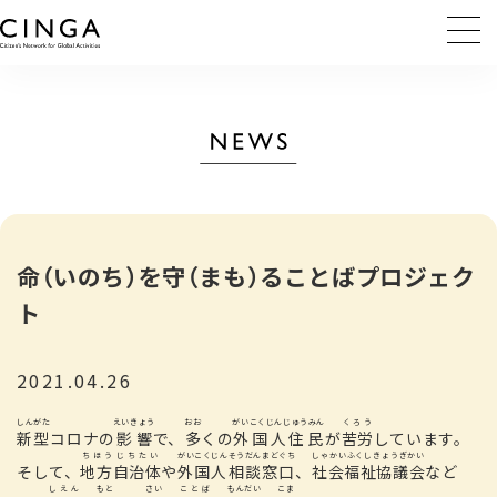
命（いのち）を守（まも）ることばプロジェク
ト
2021.04.26
しんがた
えいきょう
おお
がいこくじんじゅうみん
くろう
新型
コロナの
影響
で、
多
くの
外国人住民
が
苦労
しています。
ちほうじちたい
がいこくじんそうだんまどぐち
しゃかいふくしきょうぎかい
そして、
地方自治体
や
外国人相談窓口
、
社会福祉協議会
など
しえん
もと
さい
ことば
もんだい
こま