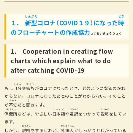
しんがた
とき
１.
新型
コロナ（COVID１９）になった
時
のフローチャートの
作成協力
さくせいきょうりょく
1. Cooperation in creating flow
charts which explain what to do
after catching COVID-19
じぶん
かぞく
もし
自分
や
家族
がコロナになったとき、どのようになるのかわ
からない。コロナになったあとのことがわからない。そのこと
ふあん
き
が
不安
だと
聞
きます。
ほけんしょ
にほんご
つうやく
せつめい
保健所
などは、やさしい
日本語
や
通訳
をつかって
説明
をしてい
ます。
せつめい
がいこくじん
しかし、
説明
をするけれど、
外国人
がしっかりとわかっている