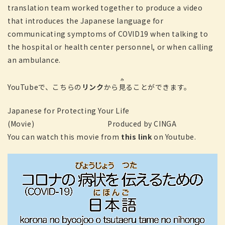
translation team worked together to produce a video
that introduces the Japanese language for
communicating symptoms of COVID19 when talking to
the hospital or health center personnel, or when calling
an ambulance.
み
YouTubeで、こちらの
リンク
から
見
ることができます。
Japanese for Protecting Your Life
(Movie) Produced by CINGA
You can watch this movie from
this link
on Youtube.