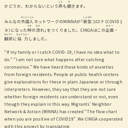
こえ
き
かどうか、わからないという
声
も
聞
きます。
がいこくじん
しんがた
みんなの
外国人
ネットワークのMINNAが「
新型
コロナ（COVID１
とき
なが
きかく
９）になった
時
の
流
れ」をつくりました。CINGAはこの
企画
・
ほんやく
きょうりょく
翻訳
に
協力
しました。
“If my family or I catch COVID-19, I have no idea what to
do.” “I am not sure what happens after catching
coronavirus.” We have heard these kinds of anxieties
from foreign residents. People at public health centers
give explanations for these in plain Japanese or through
interpreters. However, they say that they are not sure
whether foreign residents can understand or not, even
though they explain in this way. Migrants’ Neighbor
Network & Action (MINNA) has created “The flow chart
when you are positive of COVID19”. We CINGA cooperated
with this project by translating.