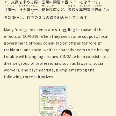
で、
支援
を
求
める
際
に
言葉
の
問題
で
困
っているようです。
べんごし
しゃかいふくしし
せいしんかい
たよう
せんもんか
こうせい
弁護士
、
社会福祉士
、
精神科医
など、
多様
な
専門家
で
構成
され
いか
と
く
るCINGAは、
以下
の３つの
取
り
組
みをしています。
Many foreign residents are struggling because of the
effects of COVID19. When they seek some support, local
government offices, consultation offices for foreign
residents, and social welfare councils seem to be having
trouble with language issues. CINGA, which consists of a
diverse group of professionals such as lawyers, social
workers, and psychiatrists, is implementing the
following three initiatives.