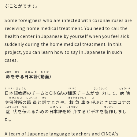
ぶことができす。
Some foreigners who are infected with coronaviruses are
receiving home medical treatment. You need to call the
health center in Japanese by yourself when you feel sick
suddenly during the home medical treatment. In this
project, you can learn how to say in Japanese in such
cases.
いのち
まも
にほんご
どうが
命
を
守
る
日本語
（
動画
）
にほんごきょうし
ほんやく
きょうりょく
びょういん
日本語教師
のチームとCINGAの
翻訳
チームが
協力
して、
病院
ほけんじょ
しょくいん
はな
きゅうきゅうしゃ
よ
や
保健所
の
職員
と
話
すときや、
救急車
を
呼
ぶときにコロナの
しょうじょう
つた
にほんご
しょうかい
せいさく
症状
を
伝
えるための
日本語
を
紹介
するビデオを
製作
しまし
た。
A team of Japanese language teachers and CINGA's