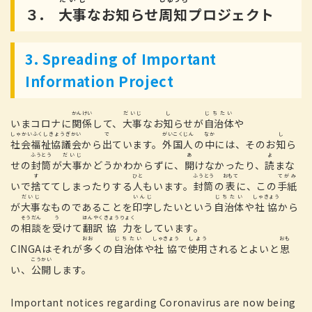
３.
大事
なお
知
らせ
周知
プロジェクト
3. Spreading of Important
Information Project
かんけい
だいじ
し
じちたい
いまコロナに
関係
して、
大事
なお
知
らせが
自治体
や
しゃかいふくしきょうぎかい
で
がいこくじん
なか
し
社会福祉協議会
から
出
ています。
外国人
の
中
には、そのお
知
ら
ふうとう
だいじ
あ
よ
せの
封筒
が
大事
かどうかわからずに、
開
けなかったり、
読
まな
す
ひと
ふうとう
おもて
てがみ
いで
捨
ててしまったりする
人
もいます。
封筒
の
表
に、この
手紙
だいじ
いんじ
じちたい
しゃきょう
が
大事
なものであることを
印字
したいという
自治体
や
社協
から
そうだん
う
ほんやく
きょうりょく
の
相談
を
受
けて
翻訳
協力
をしています。
おお
じちたい
しゃきょう
しよう
おも
CINGAはそれが
多
くの
自治体
や
社協
で
使用
されるとよいと
思
こうかい
い、
公開
します。
Important notices regarding Coronavirus are now being